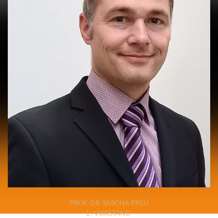
‌PROF. DR. SASCHA PREU
- 1 . VORSTAND -